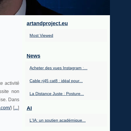
artandproject.eu
Most Viewed
News
Acheter des vues Instagram :...
Cable rj45 cat8 : idéal pour...
 activité
ssite non
La Distance Juste : Posture...
ise. Dans
g.com/
) [
...
]
AI
L'IA: un soutien académique...