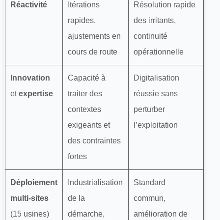
Réactivité
Itérations
Résolution rapide
rapides,
des irritants,
ajustements en
continuité
cours de route
opérationnelle
Innovation
Capacité à
Digitalisation
et
expertise
traiter des
réussie sans
contextes
perturber
exigeants et
l’exploitation
des contraintes
fortes
Déploiement
Industrialisation
Standard
multi-sites
de la
commun,
(15 usines)
démarche,
amélioration de