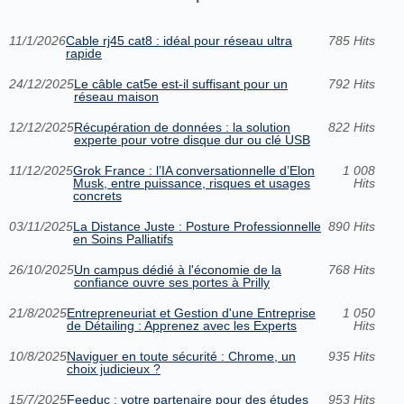
11/1/2026
Cable rj45 cat8 : idéal pour réseau ultra
785 Hits
rapide
24/12/2025
Le câble cat5e est-il suffisant pour un
792 Hits
réseau maison
12/12/2025
Récupération de données : la solution
822 Hits
experte pour votre disque dur ou clé USB
11/12/2025
Grok France : l’IA conversationnelle d’Elon
1 008
Musk, entre puissance, risques et usages
Hits
concrets
03/11/2025
La Distance Juste : Posture Professionnelle
890 Hits
en Soins Palliatifs
26/10/2025
Un campus dédié à l'économie de la
768 Hits
confiance ouvre ses portes à Prilly
21/8/2025
Entrepreneuriat et Gestion d'une Entreprise
1 050
de Détailing : Apprenez avec les Experts
Hits
10/8/2025
Naviguer en toute sécurité : Chrome, un
935 Hits
choix judicieux ?
15/7/2025
Feeduc : votre partenaire pour des études
953 Hits