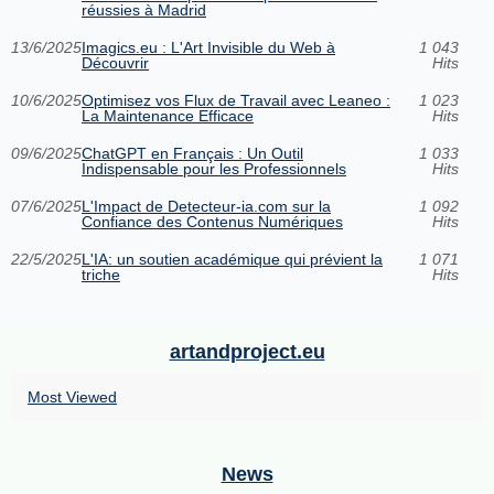
réussies à Madrid
13/6/2025
Imagics.eu : L'Art Invisible du Web à
1 043
Découvrir
Hits
10/6/2025
Optimisez vos Flux de Travail avec Leaneo :
1 023
La Maintenance Efficace
Hits
09/6/2025
ChatGPT en Français : Un Outil
1 033
Indispensable pour les Professionnels
Hits
07/6/2025
L'Impact de Detecteur-ia.com sur la
1 092
Confiance des Contenus Numériques
Hits
22/5/2025
L'IA: un soutien académique qui prévient la
1 071
triche
Hits
artandproject.eu
Most Viewed
News