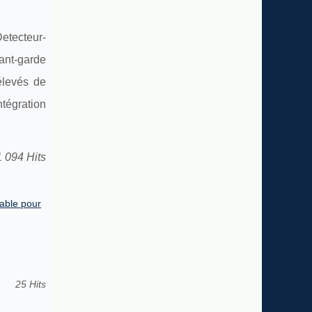
Detecteur-
vant-garde
élevés de
tégration
1 094 Hits
able pour
25 Hits