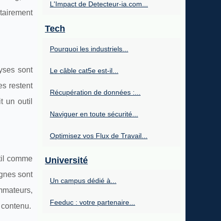
L'Impact de Detecteur-ia.com...
tairement
Tech
Pourquoi les industriels...
yses sont
Le câble cat5e est-il...
es restent
Récupération de données :...
 un outil
Naviguer en toute sécurité...
Optimisez vos Flux de Travail...
util comme
Université
agnes sont
Un campus dédié à...
mmateurs,
Feeduc : votre partenaire...
 contenu.