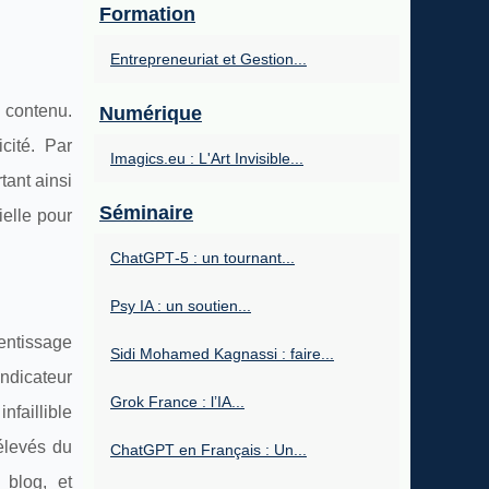
Formation
Entrepreneuriat et Gestion...
 contenu.
Numérique
cité. Par
Imagics.eu : L'Art Invisible...
tant ainsi
Séminaire
ielle pour
ChatGPT‑5 : un tournant...
Psy IA : un soutien...
entissage
Sidi Mohamed Kagnassi : faire...
indicateur
Grok France : l’IA...
nfaillible
 élevés du
ChatGPT en Français : Un...
 blog, et