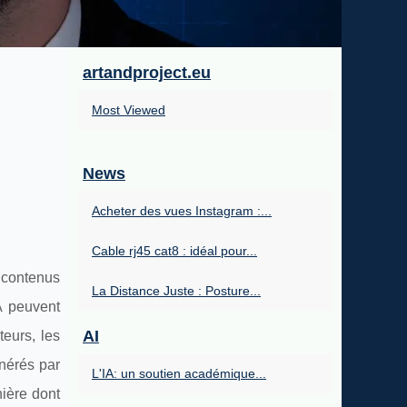
artandproject.eu
Most Viewed
News
Acheter des vues Instagram :...
Cable rj45 cat8 : idéal pour...
 contenus
La Distance Juste : Posture...
A peuvent
AI
teurs, les
énérés par
L'IA: un soutien académique...
nière dont