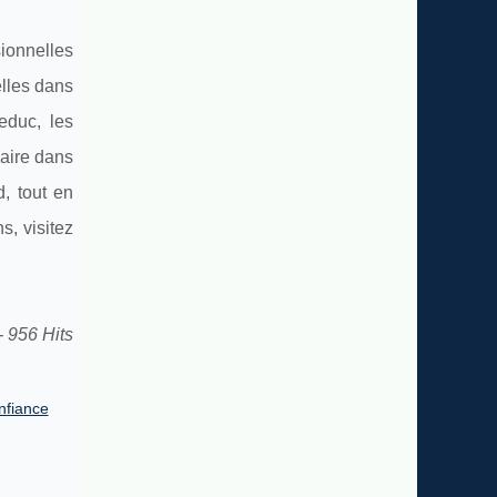
ionnelles
lles dans
educ, les
naire dans
d, tout en
s, visitez
- 956 Hits
nfiance