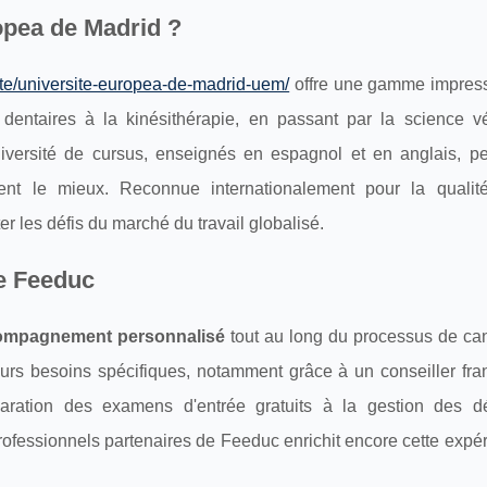
opea de Madrid ?
ite/universite-europea-de-madrid-uem/
offre une gamme impres
ntaires à la kinésithérapie, en passant par la science vét
e diversité de cursus, enseignés en espagnol et en anglais, p
ient le mieux. Reconnue internationalement pour la quali
r les défis du marché du travail globalisé.
e Feeduc
ompagnement personnalisé
tout au long du processus de can
eurs besoins spécifiques, notamment grâce à un conseiller fr
paration des examens d'entrée gratuits à la gestion des 
rofessionnels partenaires de Feeduc enrichit encore cette expé