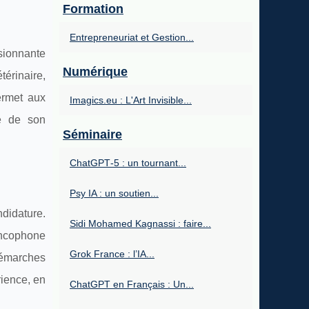
Formation
Entrepreneuriat et Gestion...
sionnante
Numérique
érinaire,
ermet aux
Imagics.eu : L'Art Invisible...
té de son
Séminaire
ChatGPT‑5 : un tournant...
Psy IA : un soutien...
didature.
Sidi Mohamed Kagnassi : faire...
ancophone
Grok France : l’IA...
démarches
rience, en
ChatGPT en Français : Un...