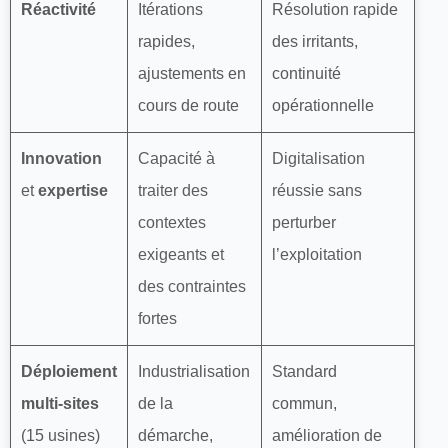
Réactivité
Itérations
Résolution rapide
rapides,
des irritants,
ajustements en
continuité
cours de route
opérationnelle
Innovation
Capacité à
Digitalisation
et
expertise
traiter des
réussie sans
contextes
perturber
exigeants et
l’exploitation
des contraintes
fortes
Déploiement
Industrialisation
Standard
multi-sites
de la
commun,
(15 usines)
démarche,
amélioration de