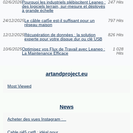
02/6/2026
Pourquoi les industriels plébiscitent Leaneo :
247 Hits
des logiciels terrain, sur-mesure et déployés
à grande échelle
24/12/2025
Le câble cat5e est-il suffisant pour un
797 Hits
réseau maison
12/12/2025
Récupération de données : la solution
826 Hits
experte pour votre disque dur ou clé USB
10/6/2025
Optimisez vos Flux de Travail avec Leaneo :
1 028
La Maintenance Efficace
Hits
artandproject.eu
Most Viewed
News
Acheter des vues Instagram :...
Cable rj45 cat8 : idéal pour...